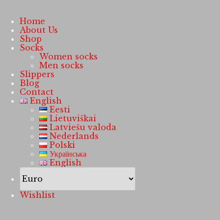
Home
About Us
Shop
Socks
Women socks
Men socks
Slippers
Blog
Contact
English
Eesti
Lietuviškai
Latviešu valoda
Nederlands
Polski
Українська
English
Wishlist